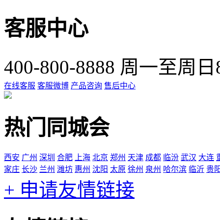
客服中心
400-800-8888
周一至周日8:
在线客服
客服微博
产品咨询
售后中心
热门同城会
西安
广州
深圳
合肥
上海
北京
郑州
天津
成都
临汾
武汉
大连
家庄
长沙
兰州
潍坊
惠州
沈阳
太原
徐州
泉州
哈尔滨
临沂
贵
+ 申请友情链接