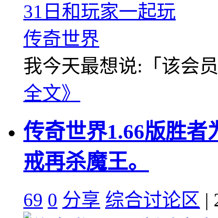
我今天最想说:「该会员没
全文》
传奇世界1.66版胜
戒再杀魔王。
69
0
分享
综合讨论区
| 